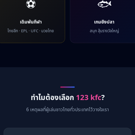
⚽
🐟
เดิมพันกีฬา
เกมยิงปลา
ไทยลีก · EPL · UFC · มวยไทย
สนุก ลุ้นรางวัลใหญ่
ทำไมต้องเลือก
123 kfc
?
6 เหตุผลที่ผู้เล่นชาวไทยทั่วประเทศไว้วางใจเรา