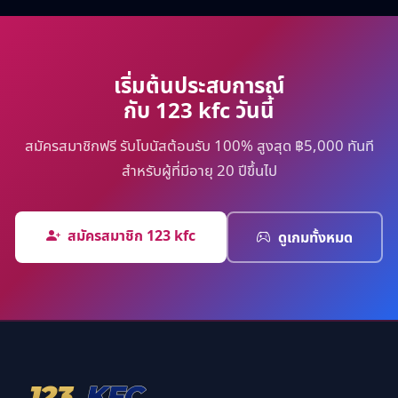
เริ่มต้นประสบการณ์
กับ 123 kfc วันนี้
สมัครสมาชิกฟรี รับโบนัสต้อนรับ 100% สูงสุด ฿5,000 ทันที
สำหรับผู้ที่มีอายุ 20 ปีขึ้นไป
สมัครสมาชิก 123 kfc
ดูเกมทั้งหมด