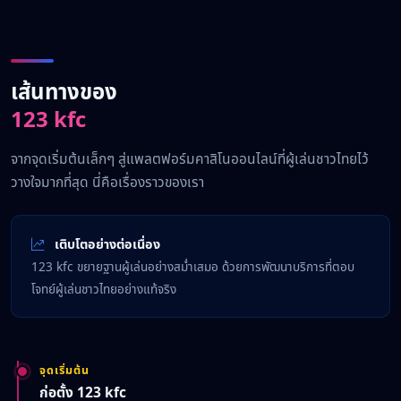
เส้นทางของ
123 kfc
จากจุดเริ่มต้นเล็กๆ สู่แพลตฟอร์มคาสิโนออนไลน์ที่ผู้เล่นชาวไทยไว้
วางใจมากที่สุด นี่คือเรื่องราวของเรา
เติบโตอย่างต่อเนื่อง
123 kfc ขยายฐานผู้เล่นอย่างสม่ำเสมอ ด้วยการพัฒนาบริการที่ตอบ
โจทย์ผู้เล่นชาวไทยอย่างแท้จริง
จุดเริ่มต้น
ก่อตั้ง 123 kfc