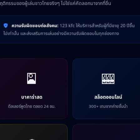
ฤติกรรมของผู้เล่นชาวไทยจริงๆ ไม่ใช่แค่คัดลอกมาจากที่อื่น
ความรับผิดชอบต่อสังคม:
123 kfc ให้บริการสำหรับผู้ที่มีอายุ 20 ปีขึ้น
ไปเท่านั้น และส่งเสริมการเล่นอย่างมีความรับผิดชอบในทุกช่องทาง
🎴
🎰
บาคาร่าสด
สล็อตออนไลน์
ดีลเลอร์พูดไทย ตลอด 24 ชม.
300+ เกมจากค่ายชั้นนำ