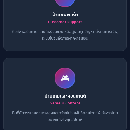
ฝ่ายซัพพอร์ต
Customer Support
ทีมซัพพอร์ตภาษาไทยที่พร้อมช่วยเหลือผู้เล่นทุกปัญหา ตั้งแต่การเข้าสู่
ระบบไปจนถึงการฝาก-ถอนเงิน
🎮
ฝ่ายเกมและคอนเทนต์
Game & Content
ทีมที่คัดสรรเกมคุณภาพสูงและสร้างโปรโมชั่นที่ตอบโจทย์ผู้เล่นชาวไทย
อย่างแท้จริงทุกสัปดาห์