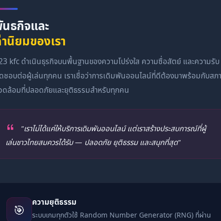
ันธกิจและ
่านิยมของเรา
23 kfc ดำเนินธุรกิจบนพื้นฐานของความโปร่งใส ความซื่อสัตย์ และความรับ
ิดชอบต่อผู้เล่นทุกคน เราเชื่อว่าการเดิมพันออนไลน์ที่ดีต้องมาพร้อมกับสภ
วดล้อมที่ปลอดภัยและยุติธรรมสำหรับทุกคน
"เราไม่ได้แค่ให้บริการเดิมพันออนไลน์ แต่เราสร้างประสบการณ์ที่ผู้
เล่นชาวไทยสมควรได้รับ — ปลอดภัย ยุติธรรม และสนุกที่สุด"
ความยุติธรรม
🎯
ระบบเกมทุกตัวใช้ Random Number Generator (RNG) ที่ผ่าน