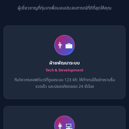
ผู้เชี่ยวชาญที่ทุ่มเทเพื่อมอบประสบการณ์ที่ดีที่สุดให้คุณ
👨‍💼
ฝ่ายพัฒนาระบบ
Tech & Development
ทีมวิศวกรซอฟต์แวร์ที่ดูแลระบบ 123 kfc ให้ทำงานได้อย่างราบรื่น
รวดเร็ว และปลอดภัยตลอด 24 ชั่วโมง
👩‍💻